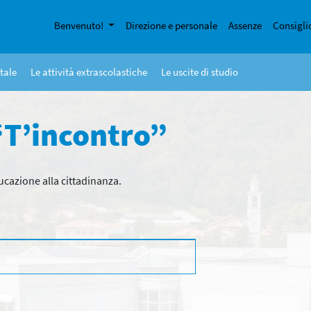
Benvenuto!
Direzione e personale
Assenze
Consigli
tale
Le attività extrascolastiche
Le uscite di studio
“T’incontro”
ucazione alla cittadinanza.