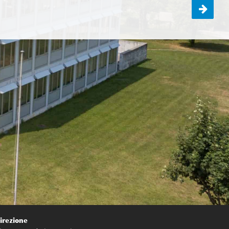
Consiglio dei rappresentanti: partita di pallav
irezione