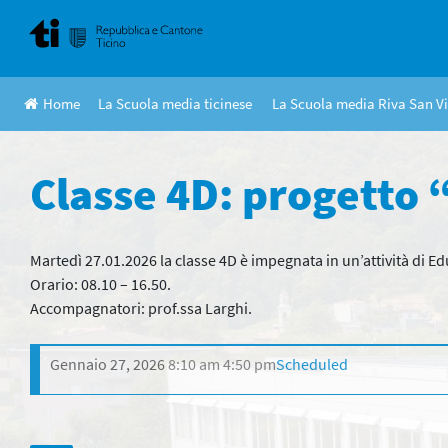
Skip
to
content
Home
La Scuola media ticinese
La Scuola media Riva San Vi
Classe 4D: progetto 
Martedì 27.01.2026 la classe 4D è impegnata in un’attività di Ed
Orario: 08.10 – 16.50.
Accompagnatori: prof.ssa Larghi.
Gennaio 27, 2026
8:10 am
4:50 pm
Scheduled